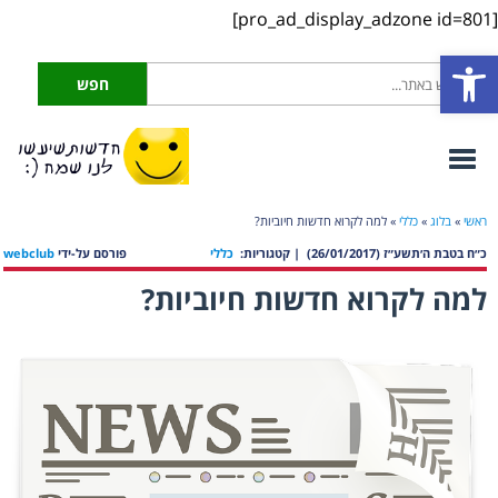
[pro_ad_display_adzone id=801]
פתח סרגל נגישות
ראשי
»
בלוג
»
כללי
»
למה לקרוא חדשות חיוביות?
כ״ח בטבת ה׳תשע״ז (26/01/2017)
| קטגוריות:
כללי
פורסם על-ידי
webclub
למה לקרוא חדשות חיוביות?